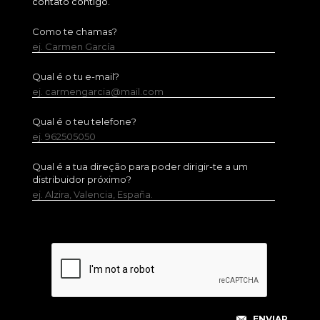
contato contigo.
Como te chamas?
ej. Carmen García
Qual é o tu e-mail?
ej. carmengarcia@mail.com
Qual é o teu telefone?
ej. 962505050
Qual é a tua direção para poder dirigir-te a um
distribuidor próximo?
ej. Alzira, Valencia, España.