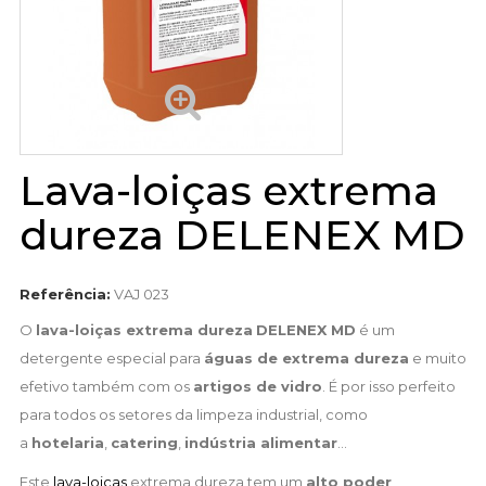
Lava-loiças extrema
dureza DELENEX MD
Referência:
VAJ 023
O
lava-loiças extrema dureza
DELENEX MD
é um
detergente especial para
águas de extrema dureza
e muito
efetivo também com os
artigos de vidro
. É por isso perfeito
para todos os setores da limpeza industrial, como
a
hotelaria
,
catering
,
indústria alimentar
...
Este
lava-loiças
extrema dureza tem um
alto poder