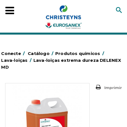
Conecte
/
Catálogo
/
Produtos químicos
/
Lava-loiças
/
Lava-loiças extrema dureza DELENEX
MD
Imprimir