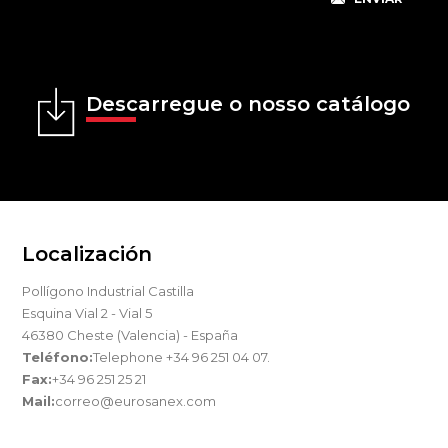
Descarregue o nosso catálogo
Localización
Pollígono Industrial Castilla
Esquina Vial 2 - Vial 5
46380 Cheste (Valencia) - España
Teléfono:
Telephone +34 96 251 04 07.
Fax:
+34 96 251 25 21
Mail:
correo@eurosanex.com