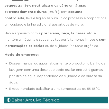
sequestrante
e
neutraliza o calcário
em
águas
extremadamente duras
(+60 ºF). Tem
espuma
controlada,
lava e higieniza num único processo e proporciona
um cuidado e brilho adicional aos artigos de vidro.
Não é agressivo com a
porcelana
,
loiça
,
talheres
, etc. e
mantém a máquina e seus circuitos perfeitamente limpos e
sem
incrustações calcárias
ou de sujidade, inclusive orgânica.
Modo de emprego:
Dosear manual ou automaticamente o produto no banho de
lavagem com uma dose que pode oscilar entre 2-4 gramas
por litro de água, dependendo da sujidade e da dureza da
água.
É recomendado trabalhar a uma temperatura de 55-65 ºC.
Baixar Arquivo Técnico