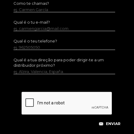
Como te chamas?
ej. Carmen García
Qual é o tu e-mail?
ej. carmengarcia@mail.com
Qual é o teu telefone?
ej. 962505050
Qual é a tua direção para poder dirigir-te a um
distribuidor próximo?
ej. Alzira, Valencia, España.