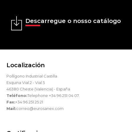
Descarregue o nosso catálogo
Localización
Pollígono Industrial Castilla
Esquina Vial 2 - Vial 5
46380 Cheste (Valencia) - España
Teléfono:
Telephone +34 96 251 04 07.
Fax:
+34 96 251 25 21
Mail:
correo@eurosanex.com