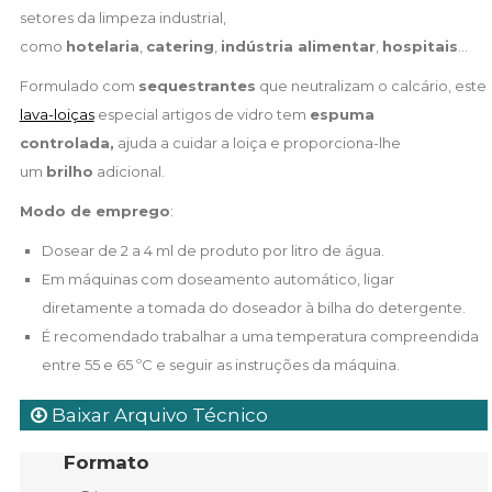
setores da limpeza industrial,
como
hotelaria
,
catering
,
indústria alimentar
,
hospitais
...
Formulado com
sequestrantes
que neutralizam o calcário, este
lava-loiças
especial artigos de vidro tem
espuma
controlada,
ajuda a cuidar a loiça e proporciona-lhe
um
brilho
adicional.
Modo de emprego
:
Dosear de 2 a 4 ml de produto por litro de água.
Em máquinas com doseamento automático, ligar
diretamente a tomada do doseador à bilha do detergente.
É recomendado trabalhar a uma temperatura compreendida
entre 55 e 65 ºC e seguir as instruções da máquina.
Baixar Arquivo Técnico
Formato