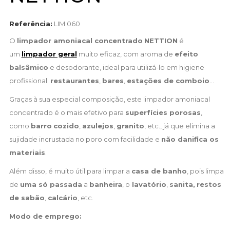
Referência:
LIM 060
O
limpador amoniacal concentrado
NETTION
é
um
limpador geral
muito eficaz, com aroma de
efeito
balsâmico
e desodorante, ideal para utilizá-lo em higiene
profissional:
restaurantes
,
bares
,
estações de comboio
...
Graças à sua especial composição, este limpador amoniacal
concentrado é o mais efetivo para
superfícies porosas
,
como
barro
cozido
,
azulejos
,
granito
, etc., já que elimina a
sujidade incrustada no poro com facilidade e
não danifica os
materiais
.
Além disso, é muito útil para limpar a
casa de banho
, pois limpa
de
uma só passada
a
banheira
, o
lavatório
,
sanita,
restos
de sabão
,
calcário
, etc.
Modo de emprego: