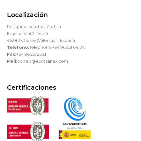
Localización
Pollígono Industrial Castilla
Esquina Vial 2 - Vial 5
46380 Cheste (Valencia) - España
Teléfono:
Telephone +34 96 251 04 07.
Fax:
+34 96 251 25 21
Mail:
correo@eurosanex.com
Certificaciones