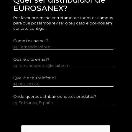
Quer ser distribuidor de
EUROSANEX?
Por favor preenche corretamente todos os campos
para que possamos revisar o teu caso e por-nos em
contato contigo.
Como te chamas?
ej. Fernando Pérez
Qual é o tu e-mail?
ej. fernandoperez@mail.com
Qual é o teu telefone?
ej. 962505050
Onde queres distribuir os nossos produtos?
ej. En Murcia, España