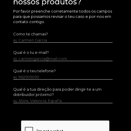
nossos produtos?
Por favor preenche corretamente todos os campos
para que possamos revisar o teu caso e por-nos em
contato contigo.
Como te chamas?
ej. Carmen García
Qual é o tu e-mail?
ej. carmengarcia@mail.com
Qual é o teu telefone?
ej. 962505050
Qual é a tua direção para poder dirigir-te a um
distribuidor próximo?
ej. Alzira, Valencia, España.