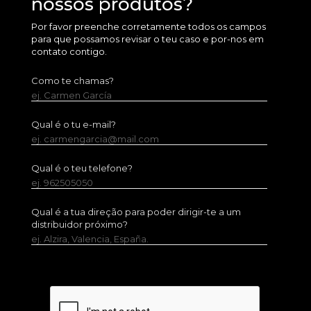
nossos produtos?
Por favor preenche corretamente todos os campos
para que possamos revisar o teu caso e por-nos em
contato contigo.
Como te chamas?
ej. Carmen García
Qual é o tu e-mail?
ej. carmengarcia@mail.com
Qual é o teu telefone?
ej. 962505050
Qual é a tua direção para poder dirigir-te a um
distribuidor próximo?
ej. Alzira, Valencia, España.