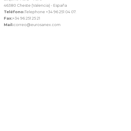
46380 Cheste (Valencia) - España
Teléfono:
Telephone +34 96 251 04 07.
Fax:
+34 96 251 25 21
Mail:
correo@eurosanex.com