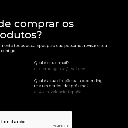
de comprar os
rodutos?
amente todos os campos para que possamos revisar o teu
 contigo.
Qual é o tu e-mail?
ej. carmengarcia@mail.com
Qual é a tua direção para poder dirigir-
te a um distribuidor próximo?
ej. Alzira, Valencia, España.