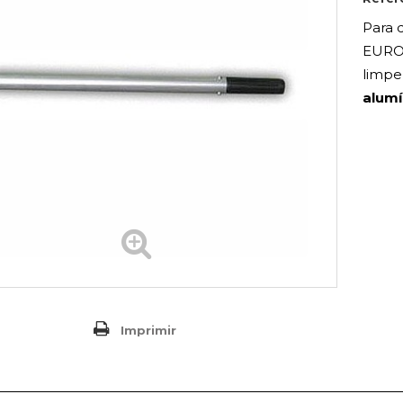
Para d
EUROS
limpe
alumí
Imprimir