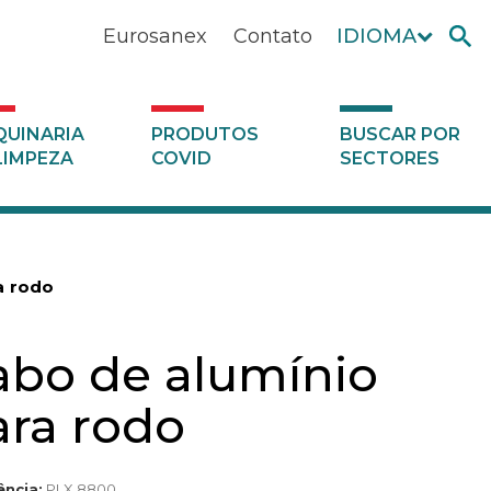
Eurosanex
Contato
IDIOMA
UINARIA
PRODUTOS
BUSCAR POR
LIMPEZA
COVID
SECTORES
a rodo
abo de alumínio
ara rodo
ência:
PLX 8800