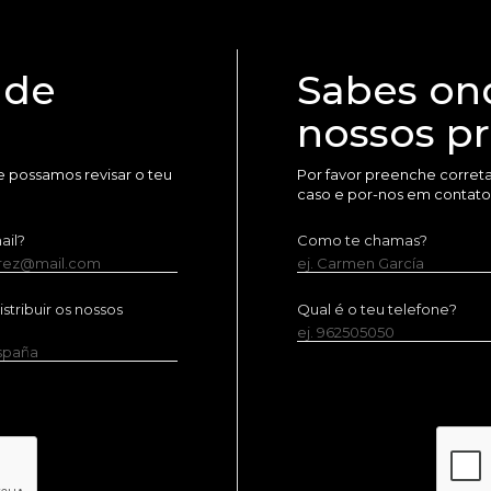
 de
Sabes on
nossos p
 possamos revisar o teu
Por favor preenche corret
caso e por-nos em contato
ail?
Como te chamas?
erez@mail.com
ej. Carmen García
tribuir os nossos
Qual é o teu telefone?
ej. 962505050
España