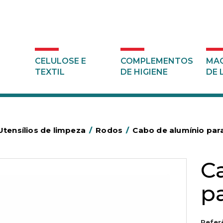
CELULOSE E
COMPLEMENTOS
MAQ
TEXTIL
DE HIGIENE
DE 
Utensílios de limpeza
/
Rodos
/
Cabo de alumínio par
C
p
Refer