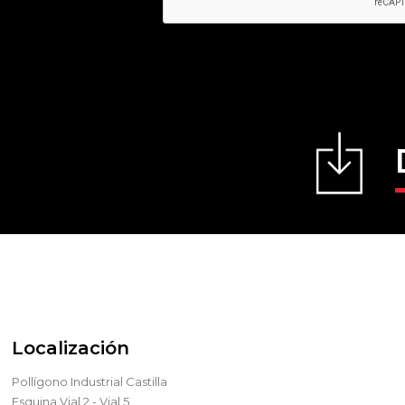
Localización
Pollígono Industrial Castilla
Esquina Vial 2 - Vial 5