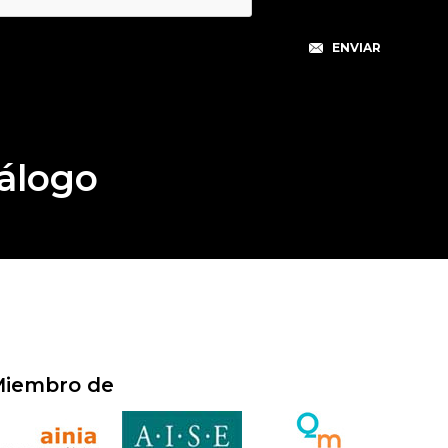
álogo
iembro de