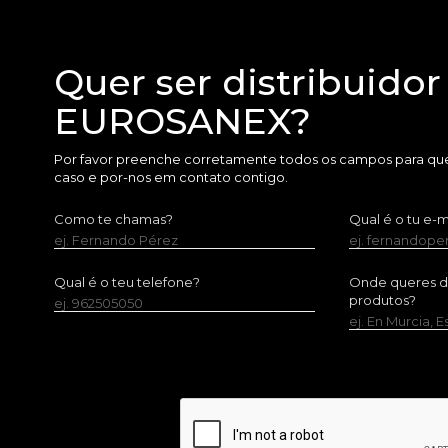
Quer ser distribuidor
EUROSANEX?
Por favor preenche corretamente todos os campos para que
caso e por-nos em contato contigo.
Como te chamas?
Qual é o tu e-m
ej. Fernando Pérez
ej. fernandop
Qual é o teu telefone?
Onde queres dis
produtos?
ej. 962505050
ej. En Murcia, 