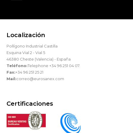
Localización
Pollígono Industrial Castilla
Esquina Vial 2 - Vial 5
46380 Cheste (Valencia) - España
Teléfono:
Telephone +34 96 251 04 07.
Fax:
+34 96 251 25 21
Mail:
correo@eurosanex.com
Certificaciones