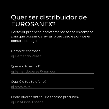
Quer ser distribuidor de
EUROSANEX?
Por favor preenche corretamente todos os campos
para que possamos revisar o teu caso e por-nos em
contato contigo.
Como te chamas?
ej. Fernando Pérez
Qual é o tu e-mail?
ej. fernandoperez@mail.com
Qual é o teu telefone?
ej. 962505050
Onde queres distribuir os nossos produtos?
ej. En Murcia, España