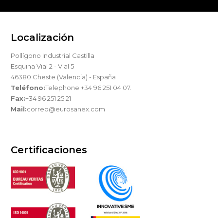
Localización
Pollígono Industrial Castilla
Esquina Vial 2 - Vial 5
46380 Cheste (Valencia) - España
Teléfono:
Telephone +34 96 251 04 07.
Fax:
+34 96 251 25 21
Mail:
correo@eurosanex.com
Certificaciones