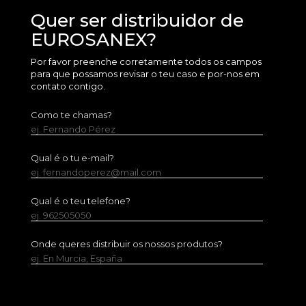
Quer ser distribuidor de
EUROSANEX?
Por favor preenche corretamente todos os campos
para que possamos revisar o teu caso e por-nos em
contato contigo.
Como te chamas?
ej. Fernando Pérez
Qual é o tu e-mail?
ej. fernandoperez@mail.com
Qual é o teu telefone?
ej. 962505050
Onde queres distribuir os nossos produtos?
ej. En Murcia, España