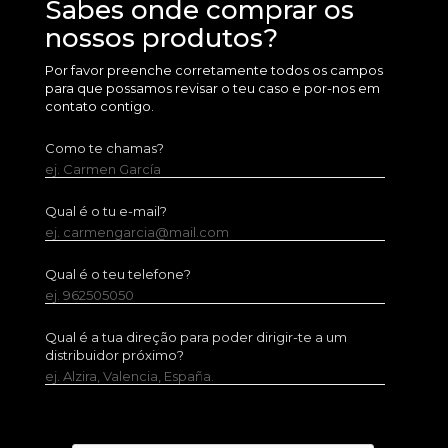
Sabes onde comprar os
nossos produtos?
Por favor preenche corretamente todos os campos
para que possamos revisar o teu caso e por-nos em
contato contigo.
Como te chamas?
ej. Carmen García
Qual é o tu e-mail?
ej. carmengarcia@mail.com
Qual é o teu telefone?
ej. 962505050
Qual é a tua direção para poder dirigir-te a um
distribuidor próximo?
ej. Alzira, Valencia, España.