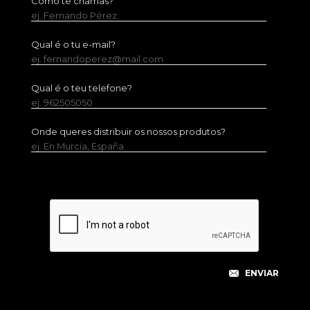
Como te chamas?
ej. Fernando Pérez
Qual é o tu e-mail?
ej. fernandoperez@mail.com
Qual é o teu telefone?
ej. 962505050
Onde queres distribuir os nossos produtos?
ej. En Murcia, España