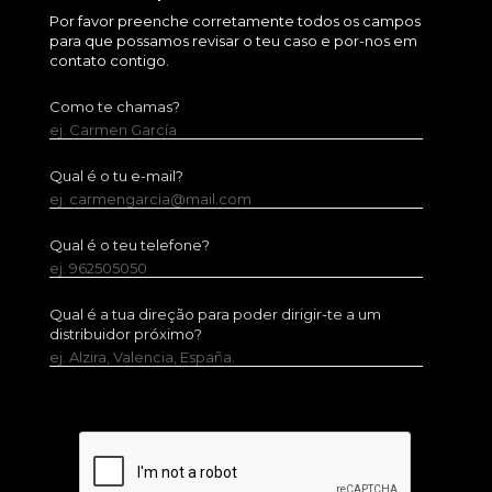
Por favor preenche corretamente todos os campos
para que possamos revisar o teu caso e por-nos em
contato contigo.
Como te chamas?
ej. Carmen García
Qual é o tu e-mail?
ej. carmengarcia@mail.com
Qual é o teu telefone?
ej. 962505050
Qual é a tua direção para poder dirigir-te a um
distribuidor próximo?
ej. Alzira, Valencia, España.