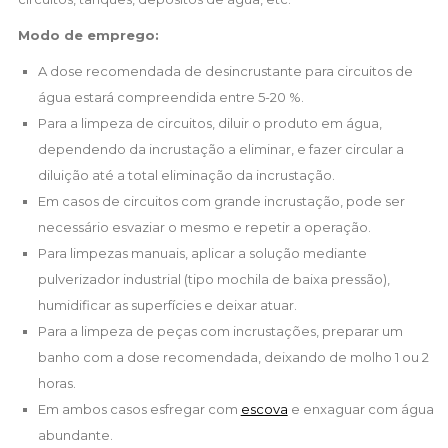
Modo de emprego:
A dose recomendada de desincrustante para circuitos de
água estará compreendida entre 5-20 %.
Para a limpeza de circuitos, diluir o produto em água,
dependendo da incrustação a eliminar, e fazer circular a
diluição até a total eliminação da incrustação.
Em casos de circuitos com grande incrustação, pode ser
necessário esvaziar o mesmo e repetir a operação.
Para limpezas manuais, aplicar a solução mediante
pulverizador industrial (tipo mochila de baixa pressão),
humidificar as superfícies e deixar atuar.
Para a limpeza de peças com incrustações, preparar um
banho com a dose recomendada, deixando de molho 1 ou 2
horas.
Em ambos casos esfregar com
escova
e enxaguar com água
abundante.