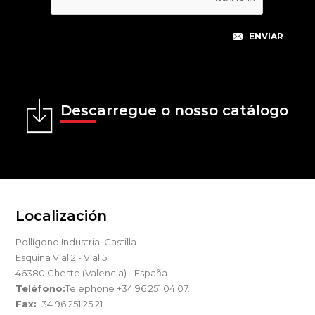
Descarregue o nosso catálogo
Localización
Pollígono Industrial Castilla
Esquina Vial 2 - Vial 5
46380 Cheste (Valencia) - España
Teléfono:
Telephone +34 96 251 04 07.
Fax:
+34 96 251 25 21