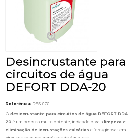
Desincrustante para
circuitos de água
DEFORT DDA-20
Referência:
DES 070
O
desincrustante para circuitos de água DEFORT DDA-
20
é um produto muito potente, indicado para a
limpeza e
eliminação de incrustações calcárias
e ferruginosas em
circuitos, tanques, depósitos de água, etc.