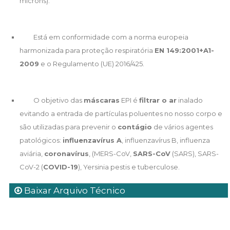
microns).
Está em conformidade com a norma europeia
harmonizada para proteção respiratória
EN 149:2001+A1-
2009
e o Regulamento (UE) 2016/425.
O objetivo das
máscaras
EPI é
filtrar o ar
inalado
evitando a entrada de partículas poluentes no nosso corpo e
são utilizadas para prevenir o
contágio
de vários agentes
patológicos:
influenzavírus A
, influenzavírus B, influenza
aviária,
coronavírus
, (MERS-CoV,
SARS-CoV
(SARS), SARS-
CoV-2 (
COVID-19
),
Yersinia pestis
e tuberculose.
Baixar Arquivo Técnico