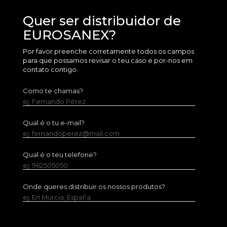
Quer ser distribuidor de
EUROSANEX?
Por favor preenche corretamente todos os campos
para que possamos revisar o teu caso e por-nos em
contato contigo.
Como te chamas?
ej. Fernando Pérez
Qual é o tu e-mail?
ej. fernandoperez@mail.com
Qual é o teu telefone?
ej. 962505050
Onde queres distribuir os nossos produtos?
ej. En Murcia, España