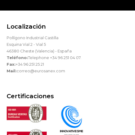
Localización
Pollígono Industrial Castilla
Esquina Vial 2 - Vial 5
46380 Cheste (Valencia) - España
Teléfono:
Telephone +34 96 251 04 07.
Fax:
+34 96 251 25 21
Mail:
correo@eurosanex.com
Certificaciones