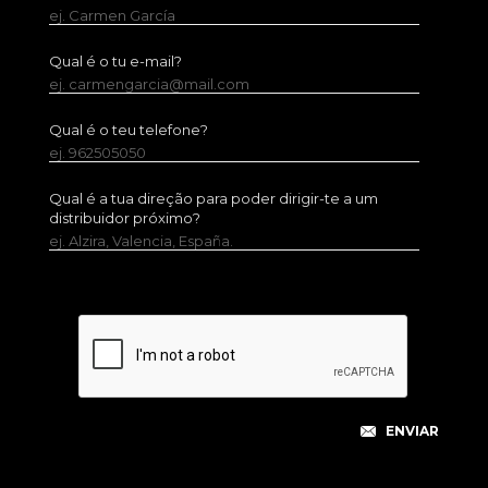
ej. Carmen García
Qual é o tu e-mail?
ej. carmengarcia@mail.com
Qual é o teu telefone?
ej. 962505050
Qual é a tua direção para poder dirigir-te a um
distribuidor próximo?
ej. Alzira, Valencia, España.