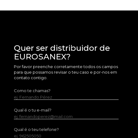
Quer ser distribuidor de
EUROSANEX?
Por favor preenche corretamente todos os campos
para que possamos revisar o teu caso e por-nos em
contato contigo.
Como te chamas?
ej. Fernando Pérez
Qual é o tu e-mail?
ej. fernandoperez@mail.com
Qual é o teu telefone?
ej. 962505050