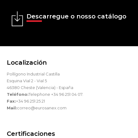
Descarregue o nosso catálogo
Localización
Pollígono Industrial Castilla
Esquina Vial 2 - Vial 5
46380 Cheste (Valencia) - España
Teléfono:
Telephone +34 96 251 04 07.
Fax:
+34 96 251 25 21
Mail:
correo@eurosanex.com
Certificaciones