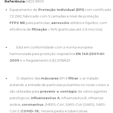
Referência:
MDS 9900
Equipamento de
Proteção Individual (EPI)
com certificado
CE 2163, fabricado com 5 camadas e nível de proteção
FFP2 NR
para partículas,
aerossóis
sólidos e líquidos, com
eficiência de
filtração
≥ 94% (partículas até 0,6 microns).
Está em conformidade com a norma europeia
harmonizada para proteção respiratória
EN 149:2001+A1-
2009
e o Regulamento (UE) 2016/425.
O objetivo das
máscaras
EPI é
filtrar
o ar inalado
evitando a entrada de partículas poluentes no nosso corpo e
são utilizadas para
prevenir o contágio
de vários agentes
patológicos:
influenzavírus A
, influenzavírus B, influenza
aviária,
coronavírus
, (MERS-CoV, SARS-CoV (SARS), SARS-
CoV-2 (
COVID-19
),
Yersinia pestis
e tuberculose.