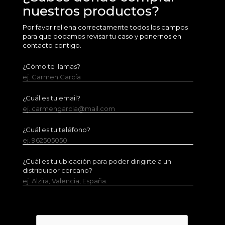
nuestros productos?
Por favor rellena correctamente todos los campos
para que podamos revisar tu caso y ponernos en
contacto contigo.
¿Cómo te llamas?
ej. Carmen García
¿Cuál es tu email?
ej. carmengarcia@mail.com
¿Cuál es tu teléfono?
ej. 962505050
¿Cuál es tu ubicación para poder dirigirte a un
distribuidor cercano?
ej. Alzira, Valencia, España.