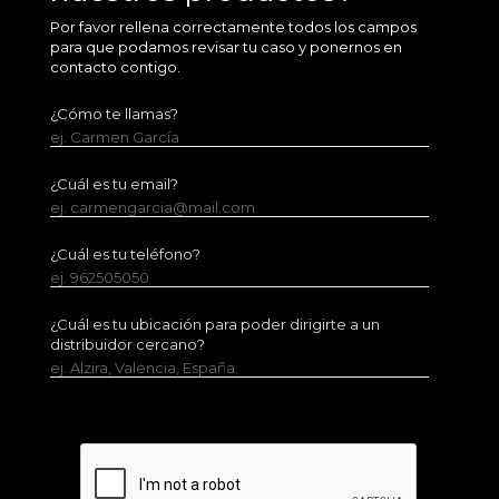
Por favor rellena correctamente todos los campos
para que podamos revisar tu caso y ponernos en
contacto contigo.
¿Cómo te llamas?
ej. Carmen García
¿Cuál es tu email?
ej. carmengarcia@mail.com
¿Cuál es tu teléfono?
ej. 962505050
¿Cuál es tu ubicación para poder dirigirte a un
distribuidor cercano?
ej. Alzira, Valencia, España.