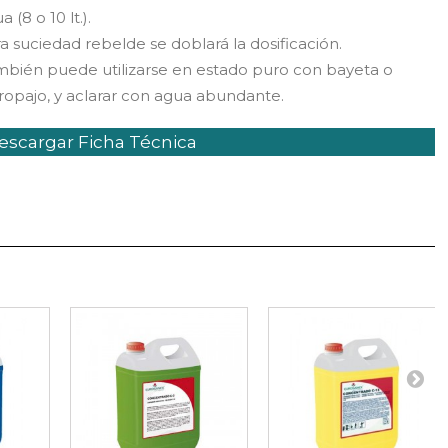
a (8 o 10 lt.).
a suciedad rebelde se doblará la dosificación.
bién puede utilizarse en estado puro con bayeta o
ropajo, y aclarar con agua abundante.
scargar Ficha Técnica