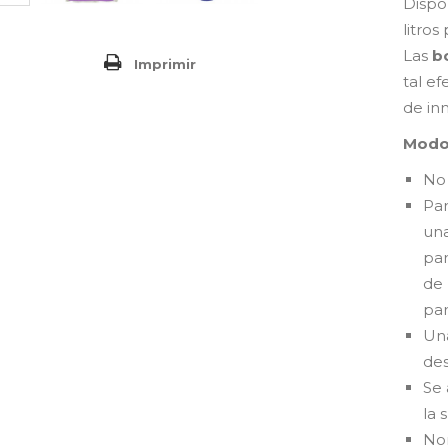
Dispon
litros
Las
bo
Imprimir
tal e
de in
Modo
No 
Par
una
par
de 
par
Una
des
Se 
la 
Nor