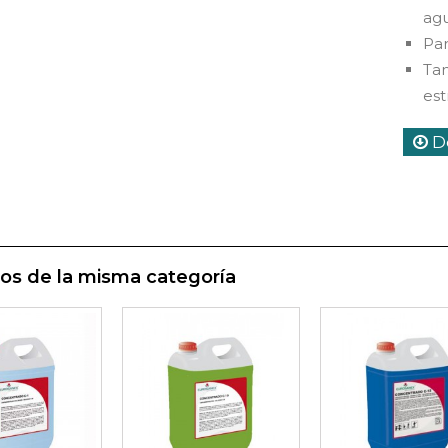
agu
Par
Tam
est
De
os de la misma categoría