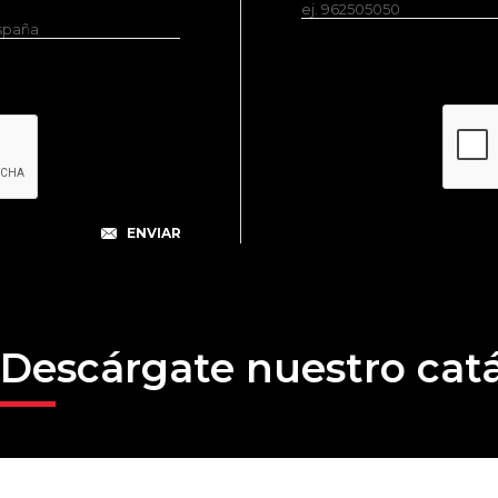
ej. 962505050
España
Descárgate nuestro cat