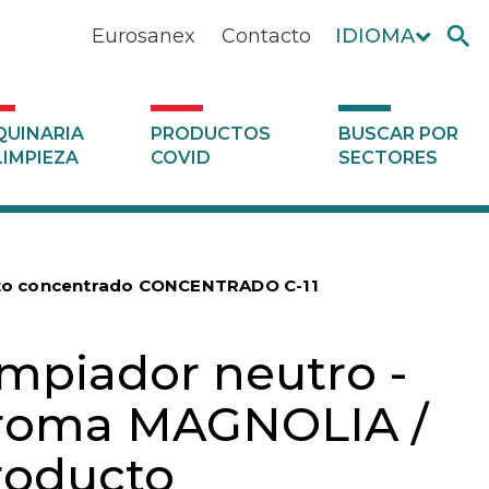
Eurosanex
Contacto
IDIOMA
UINARIA
PRODUCTOS
BUSCAR POR
LIMPIEZA
COVID
SECTORES
cto concentrado CONCENTRADO C-11
impiador neutro -
roma MAGNOLIA /
roducto