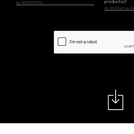
productos?
ej. 962505050
ej. En Murcia, 