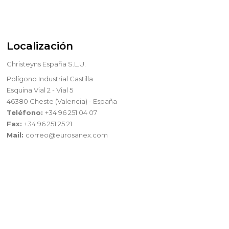
Localización
Christeyns España S.L.U.
Polígono Industrial Castilla
Esquina Vial 2 - Vial 5
46380 Cheste (Valencia) - España
Teléfono:
+34 96 251 04 07
Fax:
+34 96 251 25 21
Mail:
correo@eurosanex.com