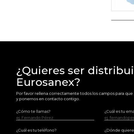
¿Quieres ser distribu
Eurosanex?
Por favor rellena correctamente todos los campos para que
y ponernos en contacto contigo.
¿Cómo te llamas?
¿Cuál es tu ema
ej. Fernando Pérez
ej. fernandop
¿Cuál es tu teléfono?
¿Dónde quieres 