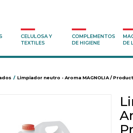
S
CELULOSA Y
COMPLEMENTOS
MAQ
TEXTILES
DE HIGIENE
DE 
ados
/
Limpiador neutro - Aroma MAGNOLIA / Produ
L
A
P