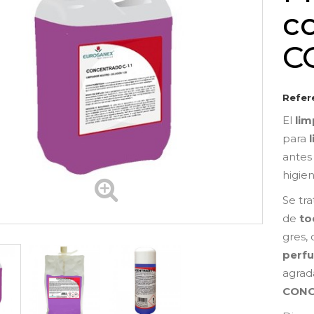
c
C
Refer
El
li
para
l
antes 
higien
Se tr
de
tod
gres,
perf
agrad
CONC