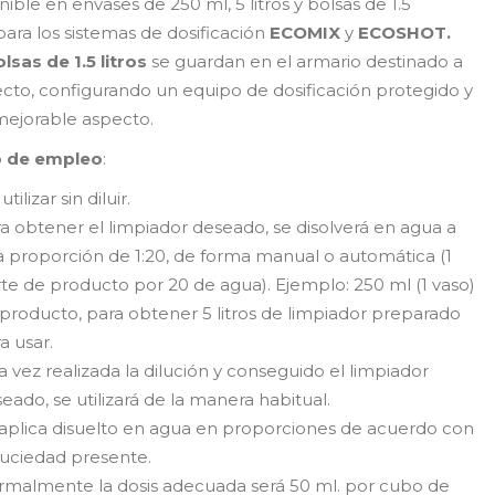
ible en envases de 250 ml, 5 litros y bolsas de 1.5
 para los sistemas de dosificación
ECOMIX
y
ECOSHOT.
lsas de 1.5 litros
se guardan en el armario destinado a
fecto, configurando un equipo de dosificación protegido y
mejorable aspecto.
 de empleo
:
utilizar sin diluir.
a obtener el limpiador deseado, se disolverá en agua a
 proporción de 1:20, de forma manual o automática (1
te de producto por 20 de agua). Ejemplo: 250 ml (1 vaso)
producto, para obtener 5 litros de limpiador preparado
a usar.
 vez realizada la dilución y conseguido el limpiador
eado, se utilizará de la manera habitual.
aplica disuelto en agua en proporciones de acuerdo con
suciedad presente.
malmente la dosis adecuada será 50 ml. por cubo de