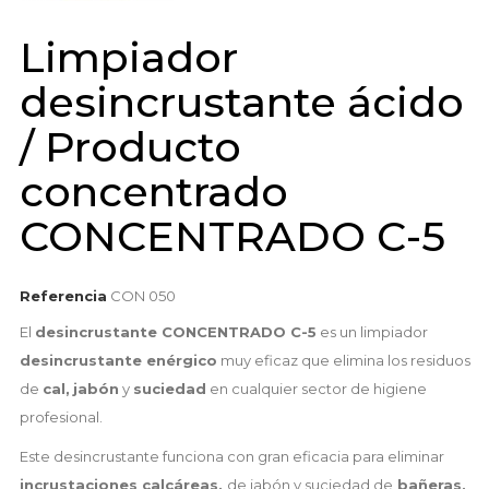
Limpiador
desincrustante ácido
/ Producto
concentrado
CONCENTRADO C-5
Referencia
CON 050
El
desincrustante CONCENTRADO C-5
es un limpiador
desincrustante enérgico
muy eficaz que elimina los residuos
de
cal,
jabón
y
suciedad
en cualquier sector de higiene
profesional.
Este desincrustante funciona con gran eficacia para eliminar
incrustaciones calcáreas,
de jabón y suciedad de
bañeras,