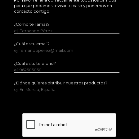
Por favor rellena correctamente todos los campos
para que podamos revisar tu caso y ponernos en
contacto contigo.
¿Cómo te llamas?
ej. Fernando Pérez
¿Cuál es tu email?
ej. fernandoperez@mail.com
¿Cuál es tu teléfono?
ej. 962505050
¿Dónde quieres distribuir nuestros productos?
ej. En Murcia, España