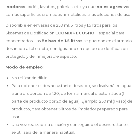
inodoros,
bidés, lavabos, griferías, etc. ya que
no es agresivo
con las superficies cromadas ni metálicas, a las diluciones de uso.
Disponible en envases de 250 ml, 5 litros y 1.5 litros para los
Sistemas de Dosificación
ECOMIX
y
ECOSHOT
especial para
concentrados.
Las
Bolsas de 1.5 litros
se guardan en el armario
destinado a tal efecto, configurando un equipo de dosificación
protegido y de inmejorable aspecto.
Modo de empleo
:
No utilizar sin diluir.
Para obtener el desincrustante deseado, se disolverá en agua
a una proporción de 1:20, de forma manual o automática (1
parte de producto por 20 de agua). Ejemplo: 250 ml (1 vaso) de
producto, para obtener 5 litros de limpiador preparado para
usar.
Una vez realizada la dilución y conseguido el desincrustante,
se utilizará de la manera habitual.