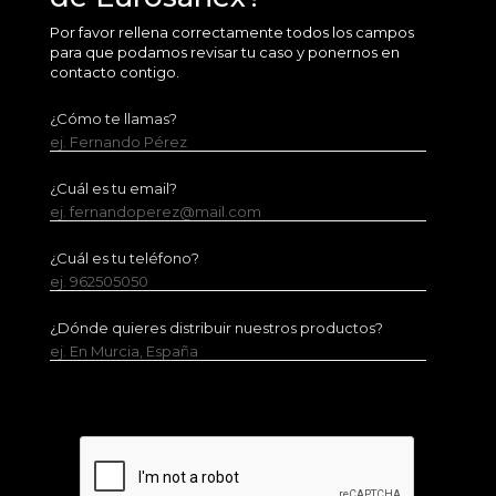
Por favor rellena correctamente todos los campos
para que podamos revisar tu caso y ponernos en
contacto contigo.
¿Cómo te llamas?
ej. Fernando Pérez
¿Cuál es tu email?
ej. fernandoperez@mail.com
¿Cuál es tu teléfono?
ej. 962505050
¿Dónde quieres distribuir nuestros productos?
ej. En Murcia, España