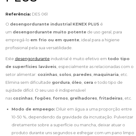
Referência:
DES 061
O
desengordurante industrial
KENEX PLUS
é
um
desengordurante muito potente
de uso geral, para
empregá-lo
em frio ou em quente
, ideal para a higiene
profissional pela sua versatilidade.
Este
desengordurante
industrial é muito efetivo em
todo tipo
de superfícies laváveis
, especialmente as relacionadas com o
setor alimentar:
cozinhas
,
solos
,
paredes
,
maquinaria
, etc.
Elimina sem dificultade
gordura
,
óleo
,
cera
e todo tipo de
sujidade difícil. O seu uso é indispensável
nas
cozinhas
,
fogões
,
fornos
,
grelhadores
,
fritadeiras
, etc.
Modo de empeego:
Diluir em água a uma proporção entre
10-50 %, dependendo da gravidade da incrustação. Pulverizar
diretamente sobre a superfície ou mancha, deixar atuar o
produto durante uns segundos e esfregar com um pano limpo