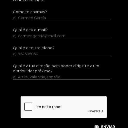
Como te chamas?
ej. Carmen García
Qual é o tu e-mail?
ej. carmengarcia@mail.com
Qual é o teu telefone?
ej. 962505050
Qual é a tua direção para poder dirigir-te a um
distribuidor próximo?
ej. Alzira, Valencia, España.