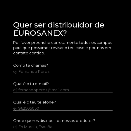
Quer ser distribuidor de
EUROSANEX?
Por favor preenche corretamente todos os campos
para que possamos revisar o teu caso e por-nos em
contato contigo.
Como te chamas?
ej. Fernando Pérez
Qual é o tu e-mail?
ej. fernandoperez@mail.com
Qual é o teu telefone?
ej. 962505050
Onde queres distribuir os nossos produtos?
ej. En Murcia, España