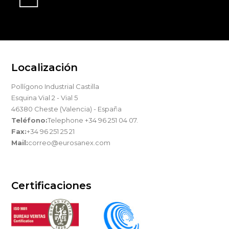
Localización
Pollígono Industrial Castilla
Esquina Vial 2 - Vial 5
46380 Cheste (Valencia) - España
Teléfono:
Telephone +34 96 251 04 07.
Fax:
+34 96 251 25 21
Mail:
correo@eurosanex.com
Certificaciones