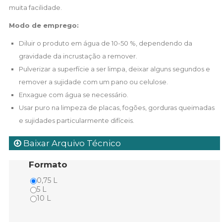
muita facilidade.
Modo de emprego:
Diluir o produto em água de 10-50 %, dependendo da
gravidade da incrustação a remover.
Pulverizar a superfície a ser limpa, deixar alguns segundos e
remover a sujidade com um pano ou celulose.
Enxague com água se necessário.
Usar puro na limpeza de placas, fogões, gorduras queimadas
e sujidades particularmente difíceis.
Baixar Arquivo Técnico
Formato
0,75 L
5 L
10 L