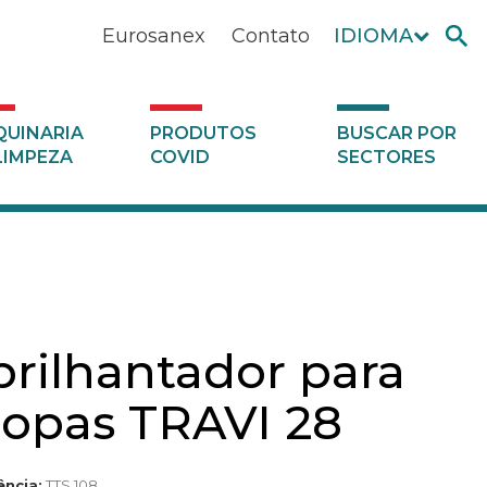
Eurosanex
Contato
IDIOMA
UINARIA
PRODUTOS
BUSCAR POR
LIMPEZA
COVID
SECTORES
brilhantador para
opas TRAVI 28
ência:
TTS 108