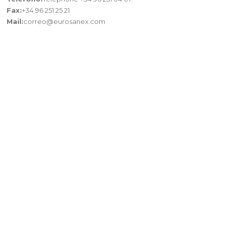
Fax:
+34 96 251 25 21
Mail:
correo@eurosanex.com