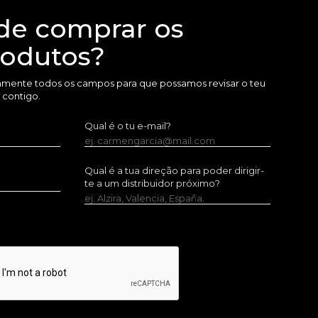
de comprar os
rodutos?
amente todos os campos para que possamos revisar o teu
 contigo.
Qual é o tu e-mail?
ej. carmengarcia@mail.com
Qual é a tua direção para poder dirigir-
te a um distribuidor próximo?
ej. Alzira, Valencia, España.