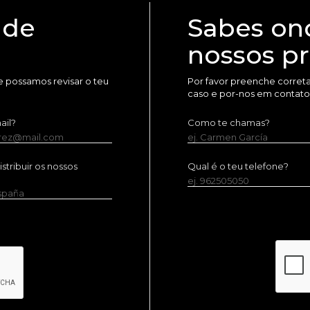
 de
Sabes on
nossos p
 possamos revisar o teu
Por favor preenche corret
caso e por-nos em contato
ail?
Como te chamas?
erez@mail.com
ej. Carmen García
tribuir os nossos
Qual é o teu telefone?
ej. 962505050
España