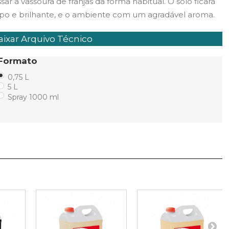
sar a vassoura de franjas da forma habitual. O solo ficará
po e brilhante, e o ambiente com um agradável aroma.
ixar Arquivo Técnico
Formato
0,75 L
5 L
Spray 1000 ml