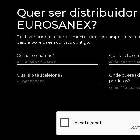
Quer ser distribuidor
EUROSANEX?
Por favor preenche corretamente todos os campos para que
caso e por-nos em contato contigo.
Como te chamas?
Qual é o tu e-m
ej. Fernando Pérez
ej. fernandop
Qual é o teu telefone?
Onde queres dis
produtos?
ej. 962505050
ej. En Murcia, 