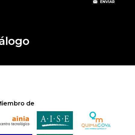
álogo
iembro de