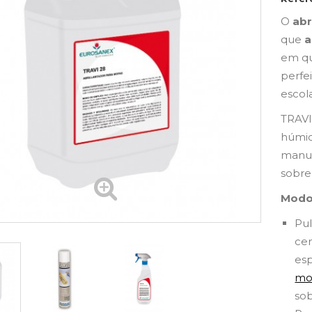
O
abr
que
a
em qu
perfe
escola
TRAVI
húmi
manut
sobre
Modo
Pul
cen
esp
mo
sob