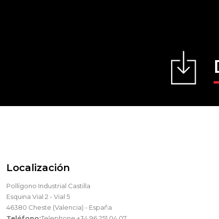
Localización
Pollígono Industrial Castilla
Esquina Vial 2 - Vial 5
46380 Cheste (Valencia) - España
Teléfono:
Telephone +34 96 251 04 07.