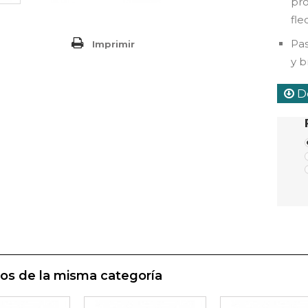
pr
fle
Pas
Imprimir
y b
De
os de la misma categoría