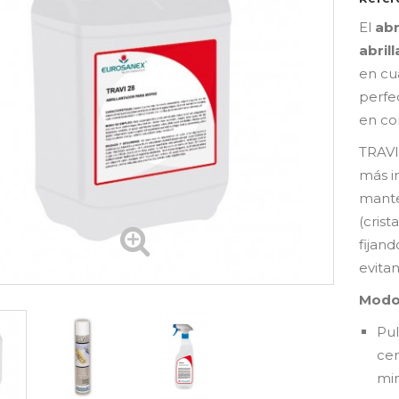
El
abr
abrill
en cu
perfe
en col
TRAVI
más i
mante
(crist
fijand
evita
Modo
Pul
cen
min