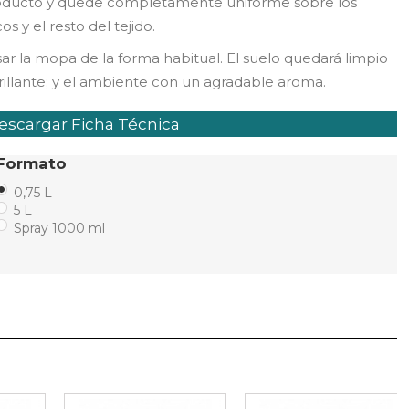
oducto y quede completamente uniforme sobre los
cos y el resto del tejido.
ar la mopa de la forma habitual. El suelo quedará limpio
rillante; y el ambiente con un agradable aroma.
scargar Ficha Técnica
Formato
0,75 L
5 L
Spray 1000 ml