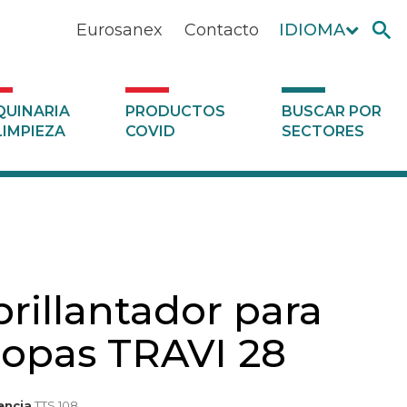
Eurosanex
Contacto
IDIOMA
UINARIA
PRODUCTOS
BUSCAR POR
LIMPIEZA
COVID
SECTORES
rillantador para
opas TRAVI 28
encia
TTS 108