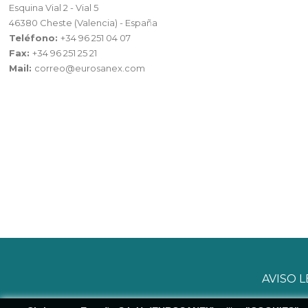
Esquina Vial 2 - Vial 5
46380 Cheste (Valencia) - España
Teléfono:
+34 96 251 04 07
Fax:
+34 96 251 25 21
Mail:
correo@eurosanex.com
AVISO 