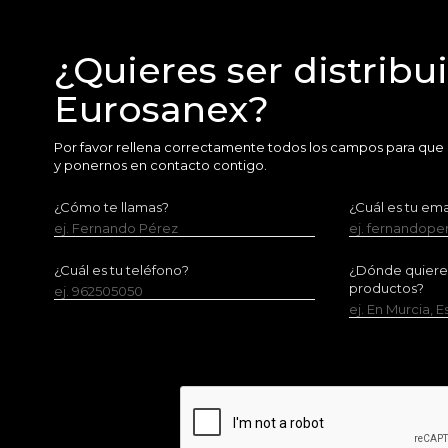
¿Quieres ser distribu
Eurosanex?
Por favor rellena correctamente todos los campos para que
y ponernos en contacto contigo.
¿Cómo te llamas?
¿Cuál es tu ema
ej. Fernando Pérez
ej. fernandop
¿Cuál es tu teléfono?
¿Dónde quieres 
productos?
ej. 962505050
ej. En Murcia, 