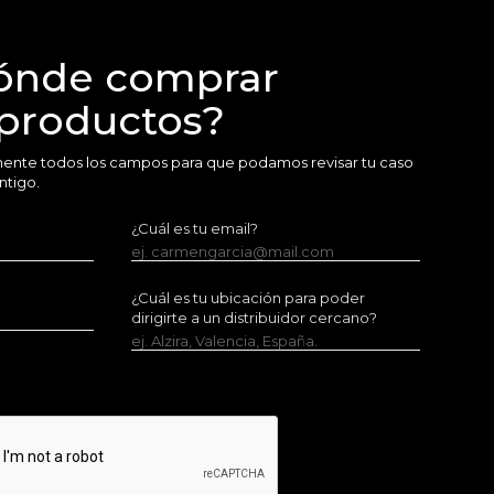
ónde comprar
 productos?
amente todos los campos para que podamos revisar tu caso
ntigo.
¿Cuál es tu email?
ej. carmengarcia@mail.com
¿Cuál es tu ubicación para poder
dirigirte a un distribuidor cercano?
ej. Alzira, Valencia, España.