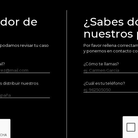
idor de
¿Sabes d
nuestros
 podamos revisar tu caso
Por favor rellena correct
y ponernos en contacto co
il?
¿Cómo te llamas?
erez@mail.com
ej. Carmen García
distribuir nuestros
¿Cuál es tu teléfono?
ej. 962505050
España