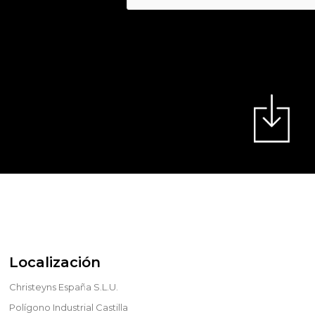
Localización
Christeyns España S.L.U.
Polígono Industrial Castilla