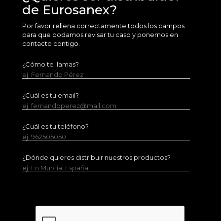
de Eurosanex?
Por favor rellena correctamente todos los campos
para que podamos revisar tu caso y ponernos en
contacto contigo.
¿Cómo te llamas?
ej. Fernando Pérez
¿Cuál es tu email?
ej. fernandoperez@mail.com
¿Cuál es tu teléfono?
ej. 962505050
¿Dónde quieres distribuir nuestros productos?
ej. En Murcia, España