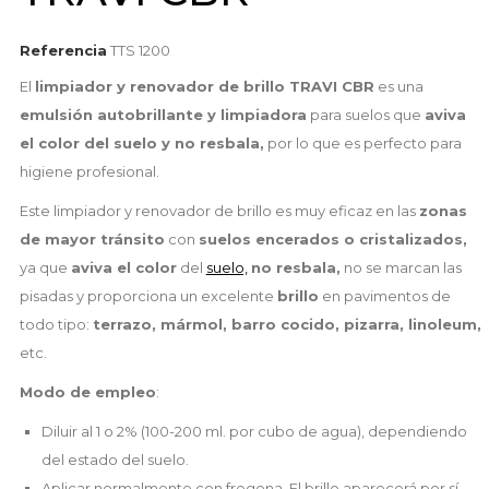
Referencia
TTS 1200
El
limpiador y renovador de brillo TRAVI CBR
es una
emulsión autobrillante y limpiadora
para suelos que
aviva
el color del suelo y no resbala,
por lo que es perfecto para
higiene profesional.
Este limpiador y renovador de brillo es muy eficaz en las
zonas
de mayor tránsito
con
suelos encerados o cristalizados,
ya que
aviva el color
del
suelo,
no resbala,
no se marcan las
pisadas y proporciona un excelente
brillo
en pavimentos de
todo tipo:
terrazo, mármol, barro cocido, pizarra, linoleum,
etc.
Modo de empleo
:
Diluir al 1 o 2% (100-200 ml. por cubo de agua), dependiendo
del estado del suelo.
Aplicar normalmente con fregona. El brillo aparecerá por sí