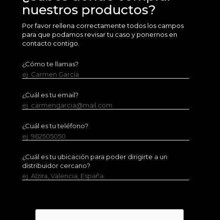
nuestros productos?
Por favor rellena correctamente todos los campos
para que podamos revisar tu caso y ponernos en
contacto contigo.
¿Cómo te llamas?
ej. Carmen García
¿Cuál es tu email?
ej. carmengarcia@mail.com
¿Cuál es tu teléfono?
ej. 962505050
¿Cuál es tu ubicación para poder dirigirte a un
distribuidor cercano?
ej. Alzira, Valencia, España.