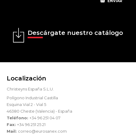
Descárgate nuestro catálogo
Localización
Christeyns España S.L.U.
Polígono Industrial Castilla
Esquina Vial 2 - Vial 5
46380 Cheste (Valencia) - España
Teléfono:
+34 96 251 04 07
Fax:
+34 96 251 25 21
Mail:
correo@eurosanex.com