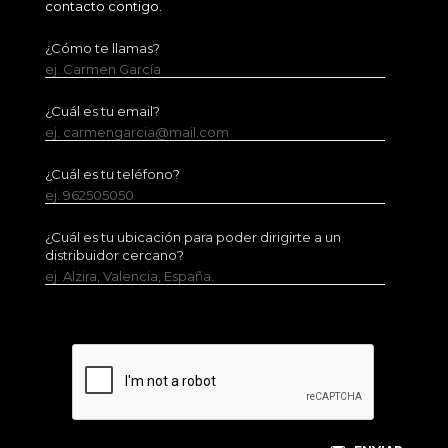
contacto contigo.
¿Cómo te llamas?
ej. Carmen García
¿Cuál es tu email?
ej. carmengarcia@mail.com
¿Cuál es tu teléfono?
ej. 962505050
¿Cuál es tu ubicación para poder dirigirte a un
distribuidor cercano?
ej. Alzira, Valencia, España.