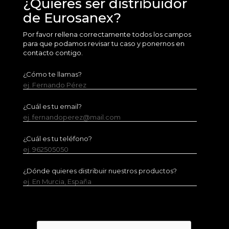
¿Quieres ser distribuidor
de Eurosanex?
Por favor rellena correctamente todos los campos
para que podamos revisar tu caso y ponernos en
contacto contigo.
¿Cómo te llamas?
ej. Fernando Pérez
¿Cuál es tu email?
ej. fernandoperez@mail.com
¿Cuál es tu teléfono?
ej. 962505050
¿Dónde quieres distribuir nuestros productos?
ej. En Murcia, España