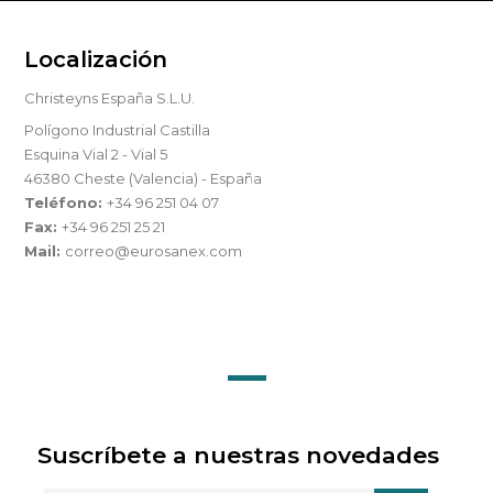
Localización
Christeyns España S.L.U.
Polígono Industrial Castilla
Esquina Vial 2 - Vial 5
46380 Cheste (Valencia) - España
Teléfono:
+34 96 251 04 07
Fax:
+34 96 251 25 21
Mail:
correo@eurosanex.com
Suscríbete a nuestras novedades