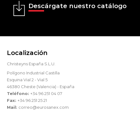
Descárgate nuestro catálogo
Localización
Christeyns España S.L.U.
Polígono Industrial Castilla
Esquina Vial 2 - Vial 5
46380 Cheste (Valencia) - España
Teléfono:
+34 96 251 04 07
Fax:
+34 96 251 25 21
Mail:
correo@eurosanex.com