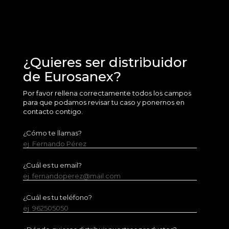
¿Quieres ser distribuidor
de Eurosanex?
Por favor rellena correctamente todos los campos
para que podamos revisar tu caso y ponernos en
contacto contigo.
¿Cómo te llamas?
ej. Fernando Pérez
¿Cuál es tu email?
ej. fernandoperez@mail.com
¿Cuál es tu teléfono?
ej. 962505050