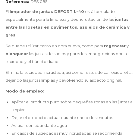
Referencia
DES 085
El
limpiador de juntas DEFORT L-40
está formulado
especialmente para la limpieza y desincrustación de las
juntas
entre las losetas en pavimentos, azulejos de cerámica y
gres
.
Se puede utilizar, tanto en obra nueva, como para
regenerar
y
blanquear
las juntas de suelos y paredes ennegrecidas por la
suciedad y el tránsito diario.
Elimina la suciedad incrustada, así como restos de cal, oxido, etc.,
dejando las juntas limpias y devolviendo su aspecto original.
Modo de empleo:
Aplicar el producto puro sobre pequeñas zonas en las juntas a
limpiar
Dejar el producto actuar durante uno o dos minutos
Aclarar con abundante agua
En casos de suciedades muy incrustadas se recomienda