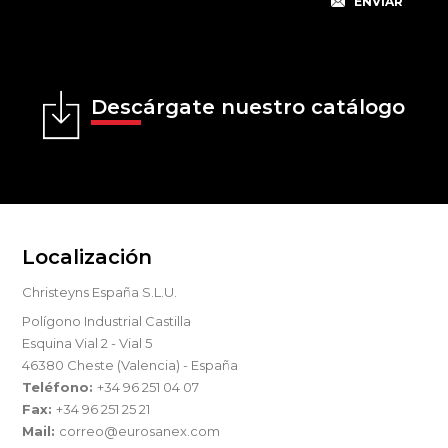
Descárgate nuestro catálogo
Localización
Christeyns España S.L.U.
Polígono Industrial Castilla
Esquina Vial 2 - Vial 5
46380 Cheste (Valencia) - España
Teléfono:
+34 96 251 04 07
Fax:
+34 96 251 25 21
Mail:
correo@eurosanex.com