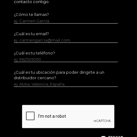
contacto contigo.
¿Cómo te llamas?
ej. Carmen García
¿Cuál es tu email?
ej. carmengarcia@mail.com
¿Cuál es tu teléfono?
ej. 962505050
¿Cuál es tu ubicación para poder dirigirte a un
distribuidor cercano?
ej. Alzira, Valencia, España.